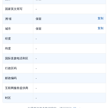
-
国家英文简写
复制
保留
洲/省
复制
保留
城市
-
经度
-
纬度
-
国际直拨电话和区
号
-
行政区码
-
邮政编码
-
互联网服务提供商
-
时区