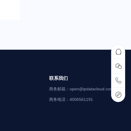


联系我们

商务邮箱：open@ipdatacloud.com

商务电话：4006561191