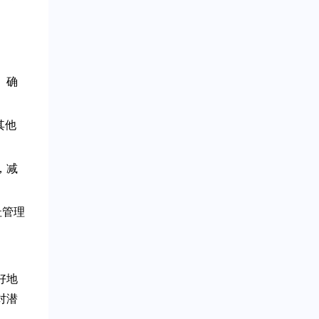
。确
其他
，减
址管理
好地
对潜