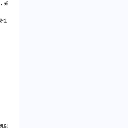
，减
规性
机以