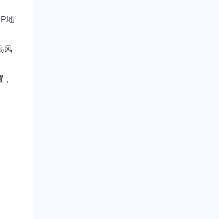
P地
高风
置，