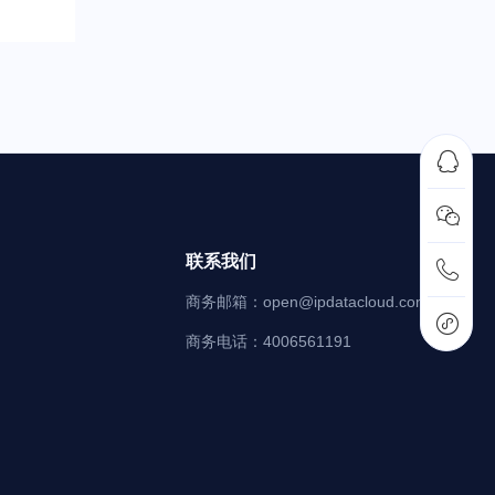


联系我们

商务邮箱：open@ipdatacloud.com

商务电话：4006561191