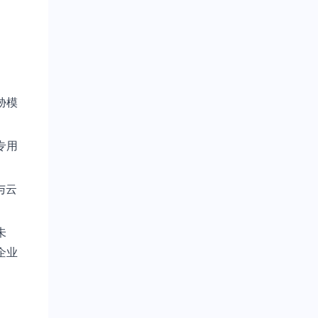
胁模
专用
与云
未
企业